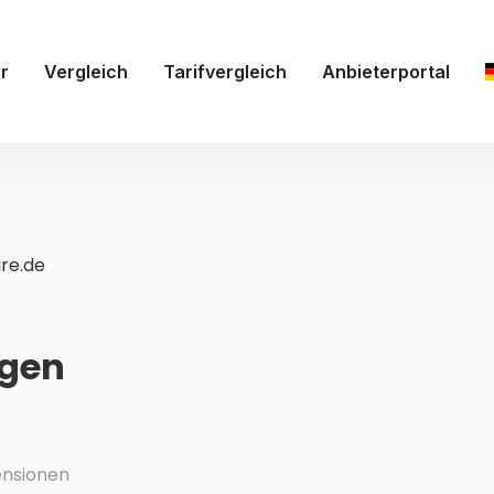
r
Vergleich
Tarifvergleich
Anbieterportal
ire.de
ngen
nsionen