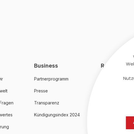
Web
Business
Rechtliches
Nutz
ir
Partnerprogramm
AGB
welt
Presse
Datenschutz
 Fragen
Transparenz
Impressum
wertes
Kündigungsindex 2024
erung