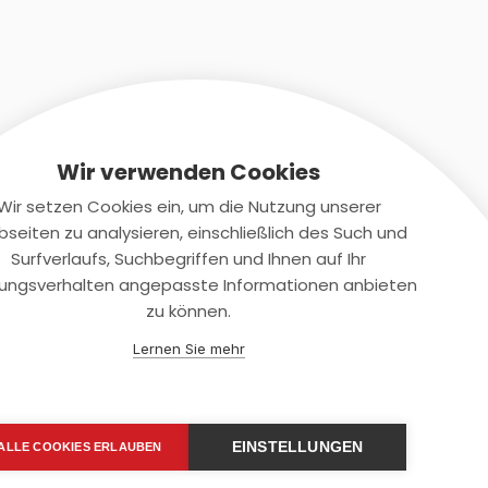
Wir verwenden Cookies
Wir setzen Cookies ein, um die Nutzung unserer
seiten zu analysieren, einschließlich des Such und
Kontaktiere uns
Surfverlaufs, Suchbegriffen und Ihnen auf Ihr
ungsverhalten angepasste Informationen anbieten
+(49)2131/708-4280
zu können.
support@smartkuendigen.de
Lernen Sie mehr
EINSTELLUNGEN
ALLE COOKIES ERLAUBEN