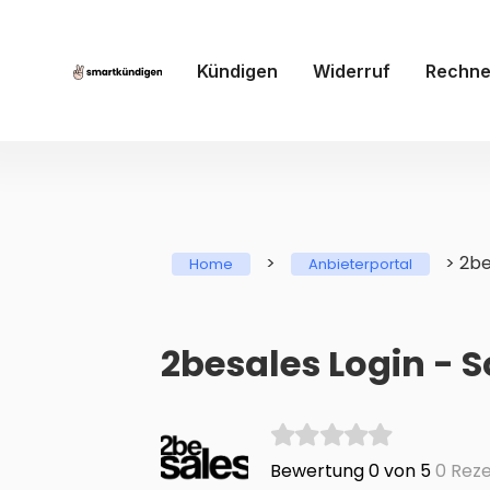
Kündigen
Widerruf
Rechne
>
>
2be
Home
Anbieterportal
2besales Login - 
Bewertung 0 von 5
0 Reze