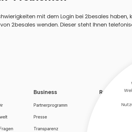
Schwierigkeiten mit dem Login bei 2besales haben, k
von 2besales wenden. Dieser steht Ihnen telefonis
Web
Business
Rechtliches
Nutz
ir
Partnerprogramm
AGB
welt
Presse
Datenschutz
 Fragen
Transparenz
Impressum