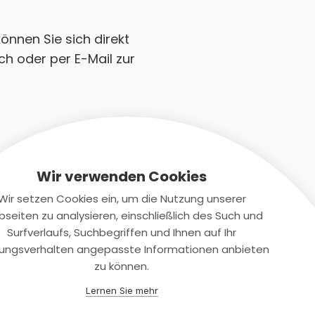
önnen Sie sich direkt
ch oder per E-Mail zur
Wir verwenden Cookies
Wir setzen Cookies ein, um die Nutzung unserer
seiten zu analysieren, einschließlich des Such und
Kontaktiere uns
Surfverlaufs, Suchbegriffen und Ihnen auf Ihr
ungsverhalten angepasste Informationen anbieten
+(49)2131/708-4280
zu können.
support@smartkuendigen.de
Lernen Sie mehr