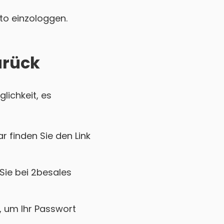
nto einzologgen.
urück
lichkeit, es
r finden Sie den Link
Sie bei 2besales
k, um Ihr Passwort