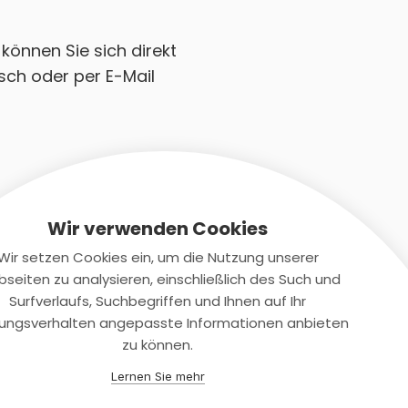
können Sie sich direkt
sch oder per E-Mail
Wir verwenden Cookies
Wir setzen Cookies ein, um die Nutzung unserer
seiten zu analysieren, einschließlich des Such und
Kontaktiere uns
Surfverlaufs, Suchbegriffen und Ihnen auf Ihr
ungsverhalten angepasste Informationen anbieten
+(49)2131/708-4280
zu können.
support@smartkuendigen.de
Lernen Sie mehr