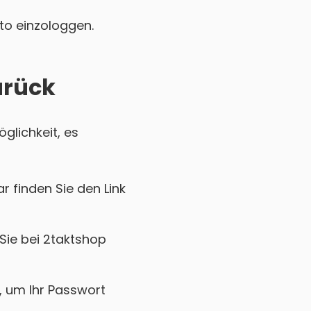
nto einzologgen.
urück
glichkeit, es
r finden Sie den Link
Sie bei 2taktshop
k, um Ihr Passwort