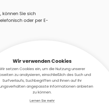
, können Sie sich
elefonisch oder per E-
Wir verwenden Cookies
Wir setzen Cookies ein, um die Nutzung unserer
seiten zu analysieren, einschließlich des Such und
Kontaktiere uns
Surfverlaufs, Suchbegriffen und Ihnen auf Ihr
ungsverhalten angepasste Informationen anbieten
+(49)2131/708-4280
zu können.
support@smartkuendigen.de
Lernen Sie mehr