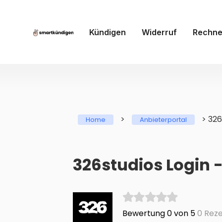
Kündigen
Widerruf
Rechne
>
>
326
Home
Anbieterportal
326studios Login 
Bewertung 0 von 5
0 Reze