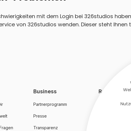
Schwierigkeiten mit dem Login bei 326studios haben
rvice von 326studios wenden. Dieser steht Ihnen t
Web
Business
Rechtliches
Nutz
ir
Partnerprogramm
AGB
welt
Presse
Datenschutz
 Fragen
Transparenz
Impressum