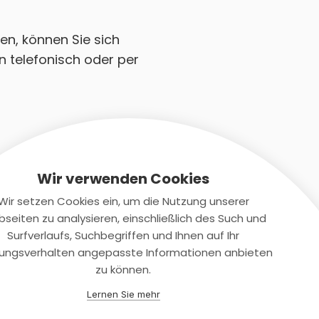
en, können Sie sich
n telefonisch oder per
Wir verwenden Cookies
Wir setzen Cookies ein, um die Nutzung unserer
seiten zu analysieren, einschließlich des Such und
Kontaktiere uns
Surfverlaufs, Suchbegriffen und Ihnen auf Ihr
ungsverhalten angepasste Informationen anbieten
+(49)2131/708-4280
zu können.
support@smartkuendigen.de
Lernen Sie mehr