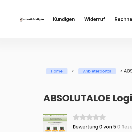
Kündigen
Widerruf
Rechne
>
>
AB
Home
Anbieterportal
ABSOLUTALOE Login
Bewertung 0 von 5
0 Reze