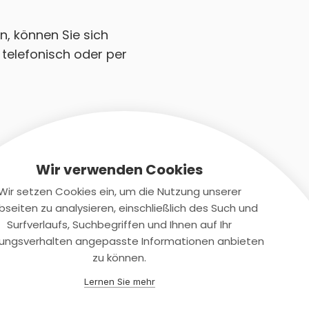
n, können Sie sich
telefonisch oder per
Wir verwenden Cookies
Wir setzen Cookies ein, um die Nutzung unserer
seiten zu analysieren, einschließlich des Such und
Kontaktiere uns
Surfverlaufs, Suchbegriffen und Ihnen auf Ihr
ungsverhalten angepasste Informationen anbieten
+(49)2131/708-4280
zu können.
support@smartkuendigen.de
Lernen Sie mehr