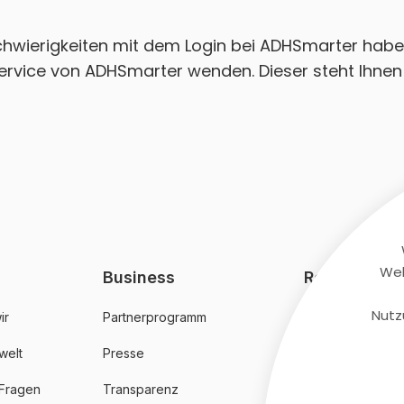
Schwierigkeiten mit dem Login bei ADHSmarter habe
ervice von ADHSmarter wenden. Dieser steht Ihnen 
Web
Business
Rechtliches
Nutz
ir
Partnerprogramm
AGB
welt
Presse
Datenschutz
 Fragen
Transparenz
Impressum