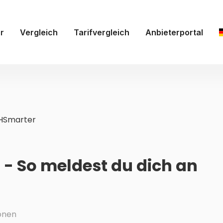
r
Vergleich
Tarifvergleich
Anbieterportal
HSmarter
- So meldest du dich an
onen