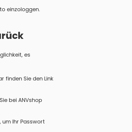
nto einzologgen.
urück
lichkeit, es
r finden Sie den Link
 Sie bei ANVshop
k, um Ihr Passwort