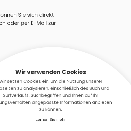
önnen Sie sich direkt
h oder per E-Mail zur
Wir verwenden Cookies
Wir setzen Cookies ein, um die Nutzung unserer
seiten zu analysieren, einschließlich des Such und
Kontaktiere uns
Surfverlaufs, Suchbegriffen und Ihnen auf Ihr
ungsverhalten angepasste Informationen anbieten
+(49)2131/708-4280
zu können.
support@smartkuendigen.de
Lernen Sie mehr