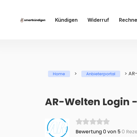
Kündigen
Widerruf
Rechne
>
>
AR
Home
Anbieterportal
AR-Welten Login -
Bewertung 0 von 5
0 Reze