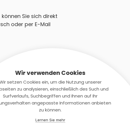
 können Sie sich direkt
sch oder per E-Mail
Wir verwenden Cookies
Wir setzen Cookies ein, um die Nutzung unserer
seiten zu analysieren, einschließlich des Such und
Kontaktiere uns
Surfverlaufs, Suchbegriffen und Ihnen auf Ihr
ungsverhalten angepasste Informationen anbieten
+(49)2131/708-4280
zu können.
support@smartkuendigen.de
Lernen Sie mehr