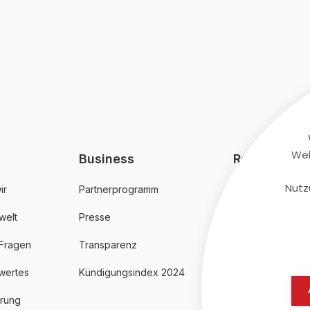
Web
Business
Rechtliches
Nutz
ir
Partnerprogramm
AGB
welt
Presse
Datenschutz
 Fragen
Transparenz
Impressum
wertes
Kündigungsindex 2024
erung