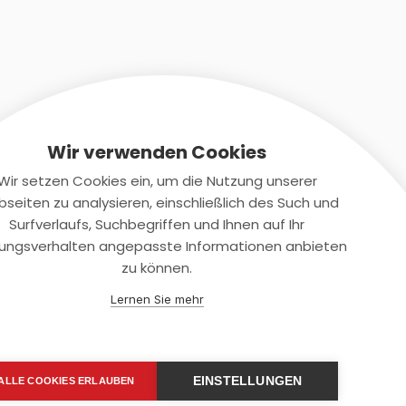
Wir verwenden Cookies
Wir setzen Cookies ein, um die Nutzung unserer
seiten zu analysieren, einschließlich des Such und
Kontaktiere uns
Surfverlaufs, Suchbegriffen und Ihnen auf Ihr
ungsverhalten angepasste Informationen anbieten
+(49)2131/708-4280
zu können.
support@smartkuendigen.de
Lernen Sie mehr
EINSTELLUNGEN
ALLE COOKIES ERLAUBEN