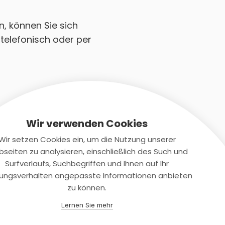
n, können Sie sich
telefonisch oder per
Wir verwenden Cookies
Wir setzen Cookies ein, um die Nutzung unserer
seiten zu analysieren, einschließlich des Such und
Kontaktiere uns
Surfverlaufs, Suchbegriffen und Ihnen auf Ihr
ungsverhalten angepasste Informationen anbieten
+(49)2131/708-4280
zu können.
support@smartkuendigen.de
Lernen Sie mehr