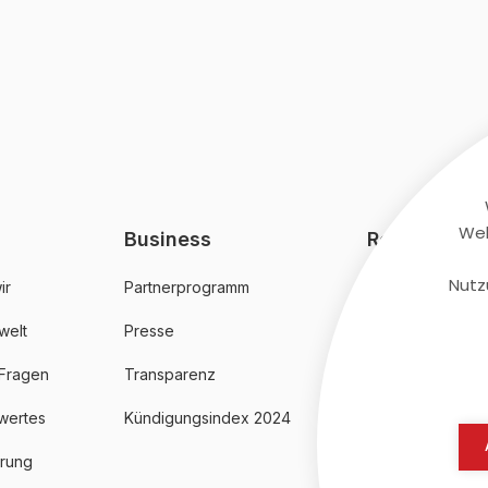
Web
Business
Rechtliches
Nutz
ir
Partnerprogramm
AGB
welt
Presse
Datenschutz
 Fragen
Transparenz
Impressum
wertes
Kündigungsindex 2024
erung