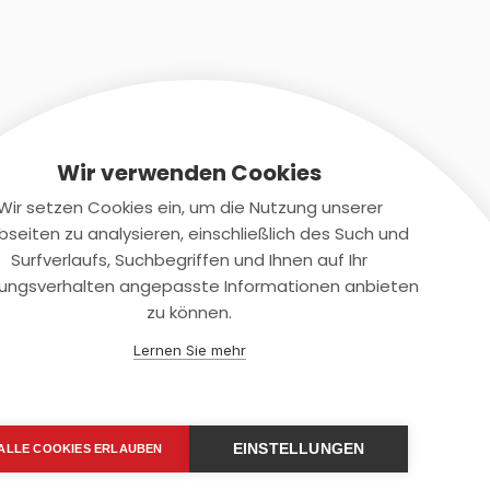
Wir verwenden Cookies
Wir setzen Cookies ein, um die Nutzung unserer
seiten zu analysieren, einschließlich des Such und
Kontaktiere uns
Surfverlaufs, Suchbegriffen und Ihnen auf Ihr
ungsverhalten angepasste Informationen anbieten
+(49)2131/708-4280
zu können.
support@smartkuendigen.de
Lernen Sie mehr
EINSTELLUNGEN
ALLE COOKIES ERLAUBEN