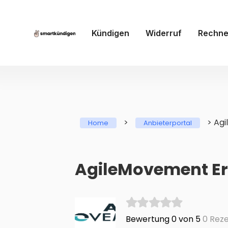
Kündigen
Widerruf
Rechne
>
>
Ag
Home
Anbieterportal
AgileMovement E
Bewertung 0 von 5
0 Reze