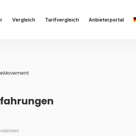
r
Vergleich
Tarifvergleich
Anbieterportal
ileMovement
rfahrungen
nsionen