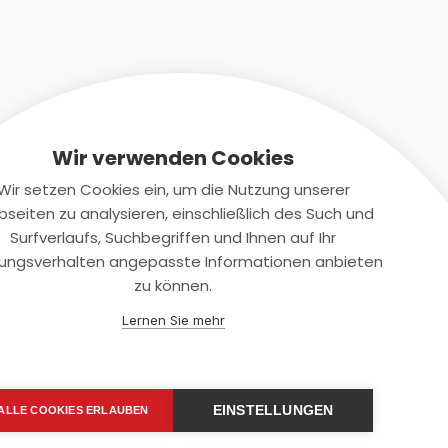
Wir verwenden Cookies
Wir setzen Cookies ein, um die Nutzung unserer
seiten zu analysieren, einschließlich des Such und
Kontaktiere uns
Surfverlaufs, Suchbegriffen und Ihnen auf Ihr
ungsverhalten angepasste Informationen anbieten
+(49)2131/708-4280
zu können.
support@smartkuendigen.de
Lernen Sie mehr
EINSTELLUNGEN
ALLE COOKIES ERLAUBEN