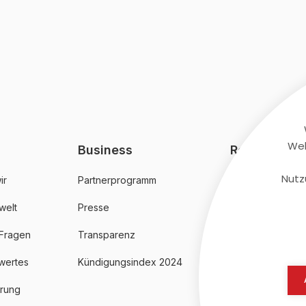
Web
Business
Rechtliches
Nutz
ir
Partnerprogramm
AGB
welt
Presse
Datenschutz
 Fragen
Transparenz
Impressum
wertes
Kündigungsindex 2024
erung