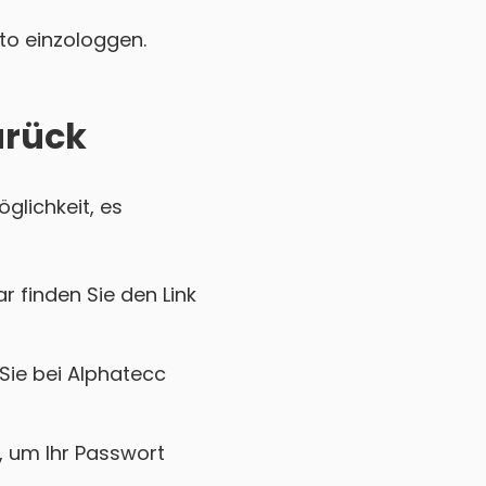
nto einzologgen.
urück
glichkeit, es
r finden Sie den Link
Sie bei Alphatecc
k, um Ihr Passwort