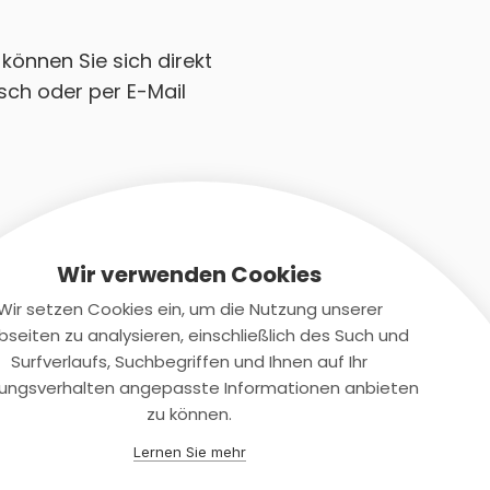
können Sie sich direkt
sch oder per E-Mail
Wir verwenden Cookies
Wir setzen Cookies ein, um die Nutzung unserer
seiten zu analysieren, einschließlich des Such und
Kontaktiere uns
Surfverlaufs, Suchbegriffen und Ihnen auf Ihr
ungsverhalten angepasste Informationen anbieten
+(49)2131/708-4280
zu können.
support@smartkuendigen.de
Lernen Sie mehr