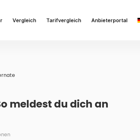
r
Vergleich
Tarifvergleich
Anbieterportal
ernate
So meldest du dich an
onen