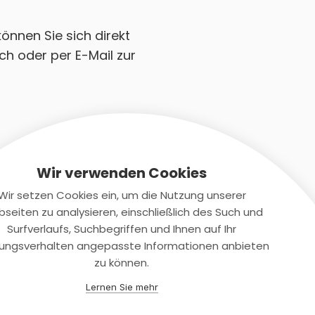
können Sie sich direkt
ch oder per E-Mail zur
Wir verwenden Cookies
Wir setzen Cookies ein, um die Nutzung unserer
seiten zu analysieren, einschließlich des Such und
Kontaktiere uns
Surfverlaufs, Suchbegriffen und Ihnen auf Ihr
ungsverhalten angepasste Informationen anbieten
+(49)2131/708-4280
zu können.
support@smartkuendigen.de
Lernen Sie mehr