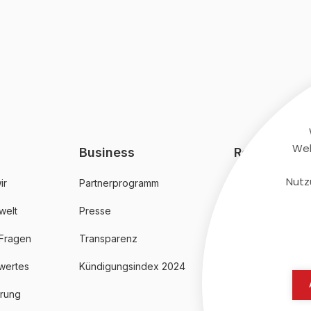
Web
Business
Rechtliches
Nutz
ir
Partnerprogramm
AGB
welt
Presse
Datenschutz
 Fragen
Transparenz
Impressum
wertes
Kündigungsindex 2024
erung