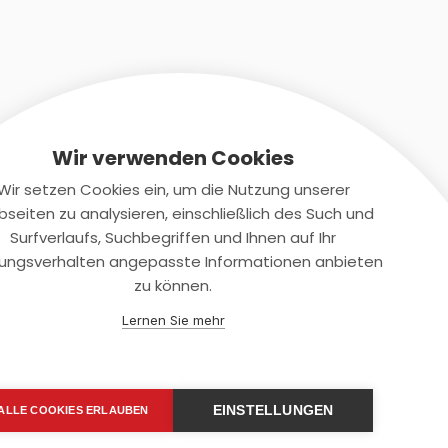
Wir verwenden Cookies
Wir setzen Cookies ein, um die Nutzung unserer
seiten zu analysieren, einschließlich des Such und
Kontaktiere uns
Surfverlaufs, Suchbegriffen und Ihnen auf Ihr
ungsverhalten angepasste Informationen anbieten
+(49)2131/708-4280
zu können.
support@smartkuendigen.de
Lernen Sie mehr
EINSTELLUNGEN
ALLE COOKIES ERLAUBEN