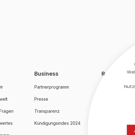
Web
Business
Rechtliches
Nutz
ir
Partnerprogramm
AGB
welt
Presse
Datenschutz
 Fragen
Transparenz
Impressum
wertes
Kündigungsindex 2024