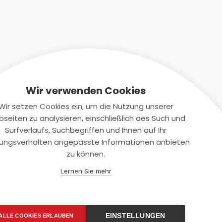
Wir verwenden Cookies
Wir setzen Cookies ein, um die Nutzung unserer
seiten zu analysieren, einschließlich des Such und
Kontaktiere uns
Surfverlaufs, Suchbegriffen und Ihnen auf Ihr
ungsverhalten angepasste Informationen anbieten
+(49)2131/708-4280
zu können.
support@smartkuendigen.de
Lernen Sie mehr
EINSTELLUNGEN
ALLE COOKIES ERLAUBEN