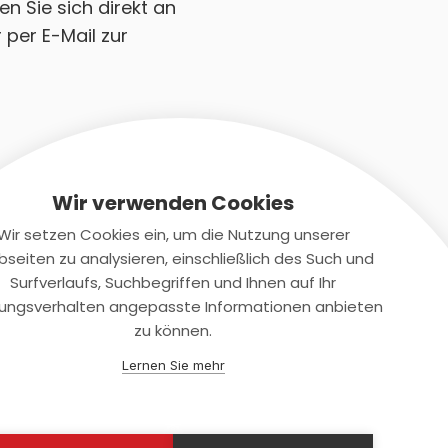
en Sie sich direkt an
 per E-Mail zur
Wir verwenden Cookies
Wir setzen Cookies ein, um die Nutzung unserer
seiten zu analysieren, einschließlich des Such und
Kontaktiere uns
Surfverlaufs, Suchbegriffen und Ihnen auf Ihr
ungsverhalten angepasste Informationen anbieten
+(49)2131/708-4280
zu können.
support@smartkuendigen.de
Lernen Sie mehr