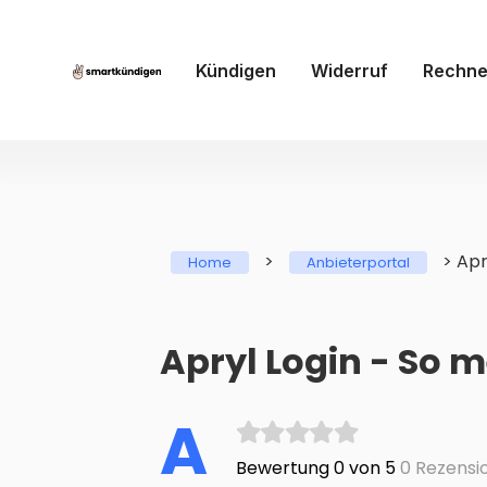
Kündigen
Widerruf
Rechne
>
>
Apr
Home
Anbieterportal
Apryl Login - So m
A
Bewertung 0 von 5
0 Rezensi