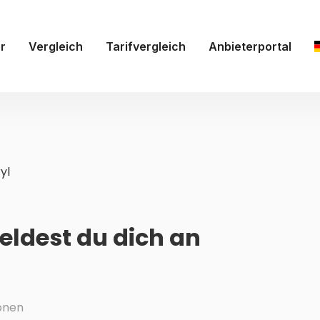
r
Vergleich
Tarifvergleich
Anbieterportal
yl
eldest du dich an
onen