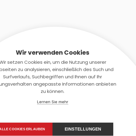
Wir verwenden Cookies
Wir setzen Cookies ein, um die Nutzung unserer
seiten zu analysieren, einschließlich des Such und
Kontaktiere uns
Surfverlaufs, Suchbegriffen und Ihnen auf Ihr
ungsverhalten angepasste Informationen anbieten
+(49)2131/708-4280
zu können.
support@smartkuendigen.de
Lernen Sie mehr
EINSTELLUNGEN
ALLE COOKIES ERLAUBEN