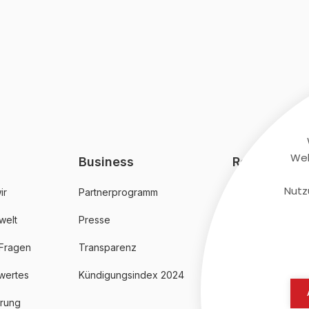
Web
Business
Rechtliches
Nutz
ir
Partnerprogramm
AGB
welt
Presse
Datenschutz
 Fragen
Transparenz
Impressum
wertes
Kündigungsindex 2024
erung