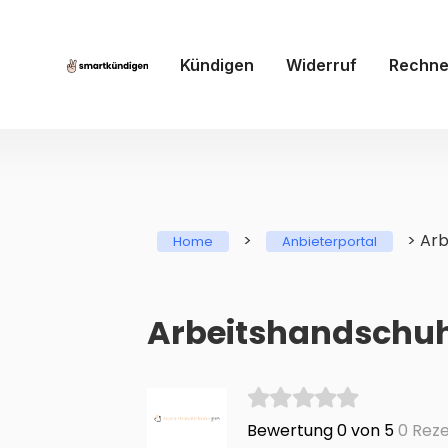
Kündigen
Widerruf
Rechne
>
>
Arb
Home
Anbieterportal
Arbeitshandschuh
Bewertung 0 von 5
0 Reze