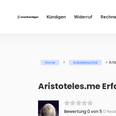
Kündigen
Widerruf
Rechne
>
>
Ari
Home
Anbieterportal
Aristoteles.me Er
Bewertung 0 von 5
0 Reze