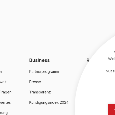
Web
Business
Rechtliches
Nutz
ir
Partnerprogramm
AGB
welt
Presse
Datenschutz
 Fragen
Transparenz
Impressum
wertes
Kündigungsindex 2024
erung