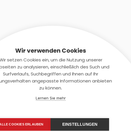
Wir verwenden Cookies
Wir setzen Cookies ein, um die Nutzung unserer
seiten zu analysieren, einschließlich des Such und
Kontaktiere uns
Surfverlaufs, Suchbegriffen und Ihnen auf Ihr
ungsverhalten angepasste Informationen anbieten
+(49)2131/708-4280
zu können.
support@smartkuendigen.de
Lernen Sie mehr
EINSTELLUNGEN
ALLE COOKIES ERLAUBEN