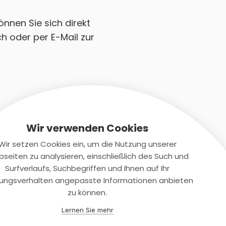
önnen Sie sich direkt
h oder per E-Mail zur
Wir verwenden Cookies
Wir setzen Cookies ein, um die Nutzung unserer
seiten zu analysieren, einschließlich des Such und
Kontaktiere uns
Surfverlaufs, Suchbegriffen und Ihnen auf Ihr
ungsverhalten angepasste Informationen anbieten
+(49)2131/708-4280
zu können.
support@smartkuendigen.de
Lernen Sie mehr