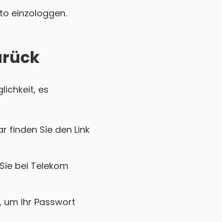
nto einzologgen.
urück
lichkeit, es
r finden Sie den Link
 Sie bei Telekom
k, um Ihr Passwort