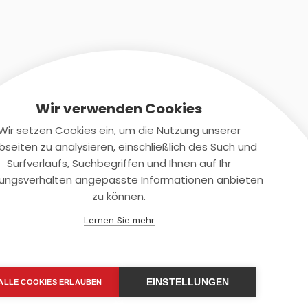
Wir verwenden Cookies
Wir setzen Cookies ein, um die Nutzung unserer
seiten zu analysieren, einschließlich des Such und
Kontaktiere uns
Surfverlaufs, Suchbegriffen und Ihnen auf Ihr
ungsverhalten angepasste Informationen anbieten
+(49)2131/708-4280
zu können.
support@smartkuendigen.de
Lernen Sie mehr
EINSTELLUNGEN
ALLE COOKIES ERLAUBEN