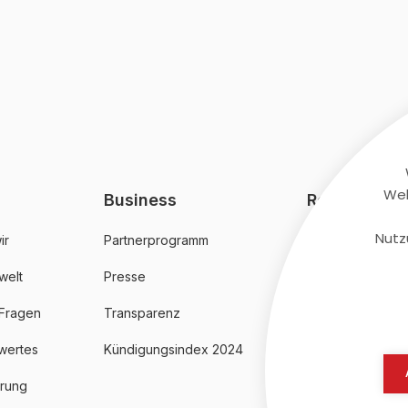
Web
Business
Rechtliches
Nutz
ir
Partnerprogramm
AGB
welt
Presse
Datenschutz
 Fragen
Transparenz
Impressum
wertes
Kündigungsindex 2024
erung