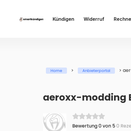
Kündigen
Widerruf
Rechne
>
>
ae
Home
Anbieterportal
aeroxx-modding 
Bewertung 0 von 5
0 Reze