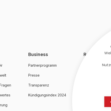
Web
Business
Rechtliches
Nutz
ir
Partnerprogramm
AGB
welt
Presse
Datenschutz
 Fragen
Transparenz
Impressum
wertes
Kündigungsindex 2024
erung