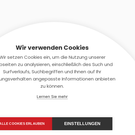
Wir verwenden Cookies
Wir setzen Cookies ein, um die Nutzung unserer
seiten zu analysieren, einschließlich des Such und
Kontaktiere uns
Surfverlaufs, Suchbegriffen und Ihnen auf Ihr
ungsverhalten angepasste Informationen anbieten
+(49)2131/708-4280
zu können.
support@smartkuendigen.de
Lernen Sie mehr
EINSTELLUNGEN
ALLE COOKIES ERLAUBEN