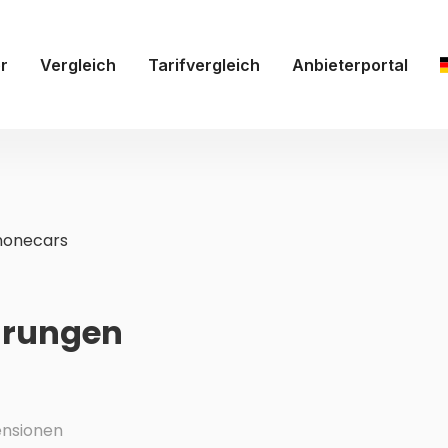
r
Vergleich
Tarifvergleich
Anbieterportal
inonecars
hrungen
nsionen