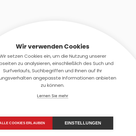
Wir verwenden Cookies
Wir setzen Cookies ein, um die Nutzung unserer
seiten zu analysieren, einschließlich des Such und
Kontaktiere uns
Surfverlaufs, Suchbegriffen und Ihnen auf Ihr
ungsverhalten angepasste Informationen anbieten
+(49)2131/708-4280
zu können.
support@smartkuendigen.de
Lernen Sie mehr
EINSTELLUNGEN
ALLE COOKIES ERLAUBEN