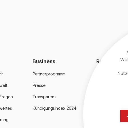
Web
Business
Rechtliches
Nutz
ir
Partnerprogramm
AGB
welt
Presse
Datenschutz
 Fragen
Transparenz
Impressum
wertes
Kündigungsindex 2024
erung