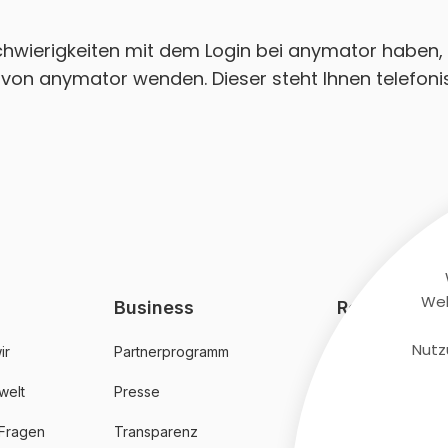
Schwierigkeiten mit dem Login bei anymator haben, 
von anymator wenden. Dieser steht Ihnen telefonis
Web
Business
Rechtliches
Nutz
ir
Partnerprogramm
AGB
welt
Presse
Datenschutz
 Fragen
Transparenz
Impressum