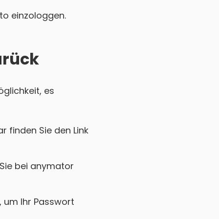
nto einzologgen.
urück
glichkeit, es
r finden Sie den Link
 Sie bei anymator
k, um Ihr Passwort