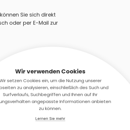
können Sie sich direkt
ch oder per E-Mail zur
Wir verwenden Cookies
Wir setzen Cookies ein, um die Nutzung unserer
seiten zu analysieren, einschließlich des Such und
Kontaktiere uns
Surfverlaufs, Suchbegriffen und Ihnen auf Ihr
ungsverhalten angepasste Informationen anbieten
+(49)2131/708-4280
zu können.
support@smartkuendigen.de
Lernen Sie mehr