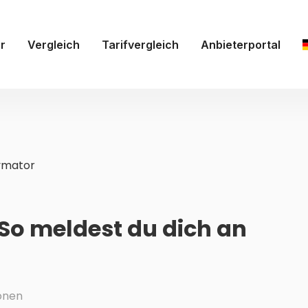
r
Vergleich
Tarifvergleich
Anbieterportal
ymator
So meldest du dich an
onen