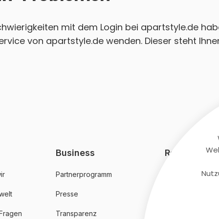
Schwierigkeiten mit dem Login bei apartstyle.de hab
rvice von apartstyle.de wenden. Dieser steht Ihne
Web
Business
Rechtliches
Nutz
ir
Partnerprogramm
AGB
welt
Presse
Datenschutz
 Fragen
Transparenz
Impressum