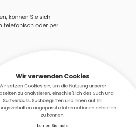
en, können Sie sich
n telefonisch oder per
Wir verwenden Cookies
Wir setzen Cookies ein, um die Nutzung unserer
seiten zu analysieren, einschließlich des Such und
Kontaktiere uns
Surfverlaufs, Suchbegriffen und Ihnen auf Ihr
ungsverhalten angepasste Informationen anbieten
+(49)2131/708-4280
zu können.
support@smartkuendigen.de
Lernen Sie mehr