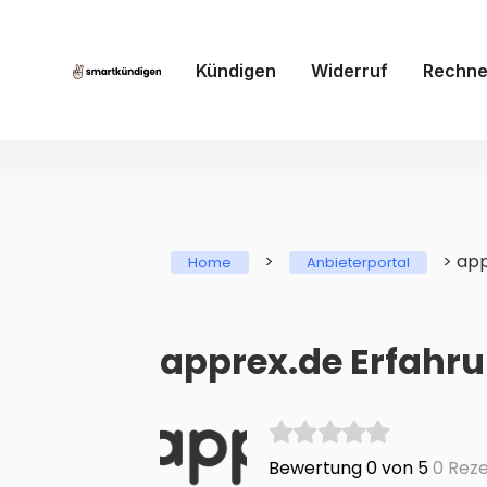
Kündigen
Widerruf
Rechne
>
>
app
Home
Anbieterportal
apprex.de Erfahr
Bewertung 0 von 5
0 Reze