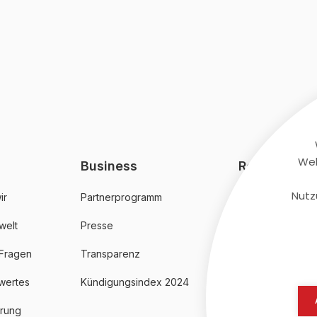
Web
Business
Rechtliches
Nutz
ir
Partnerprogramm
AGB
welt
Presse
Datenschutz
 Fragen
Transparenz
Impressum
wertes
Kündigungsindex 2024
erung