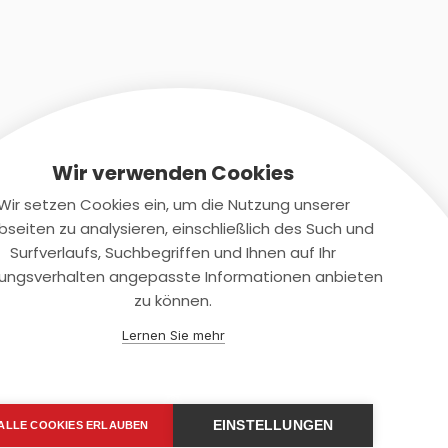
Wir verwenden Cookies
Wir setzen Cookies ein, um die Nutzung unserer
seiten zu analysieren, einschließlich des Such und
Kontaktiere uns
Surfverlaufs, Suchbegriffen und Ihnen auf Ihr
ungsverhalten angepasste Informationen anbieten
+(49)2131/708-4280
zu können.
support@smartkuendigen.de
Lernen Sie mehr
EINSTELLUNGEN
ALLE COOKIES ERLAUBEN