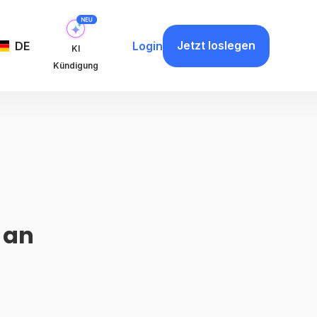
Jetzt loslegen
DE
Login
KI
Kündigung
 an