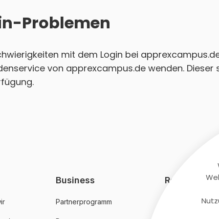
ogin-Problemen
 Schwierigkeiten mit dem Login bei apprexcampus.d
ndenservice von apprexcampus.de wenden. Dieser s
rfügung.
Web
Business
Rechtliches
Nutz
ir
Partnerprogramm
AGB