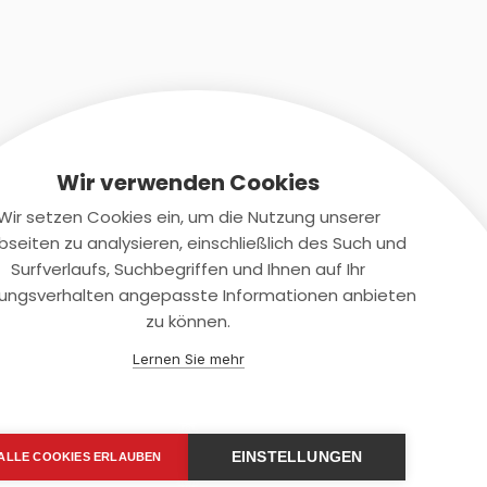
Wir verwenden Cookies
Wir setzen Cookies ein, um die Nutzung unserer
seiten zu analysieren, einschließlich des Such und
Kontaktiere uns
Surfverlaufs, Suchbegriffen und Ihnen auf Ihr
ungsverhalten angepasste Informationen anbieten
+(49)2131/708-4280
zu können.
support@smartkuendigen.de
Lernen Sie mehr
EINSTELLUNGEN
ALLE COOKIES ERLAUBEN