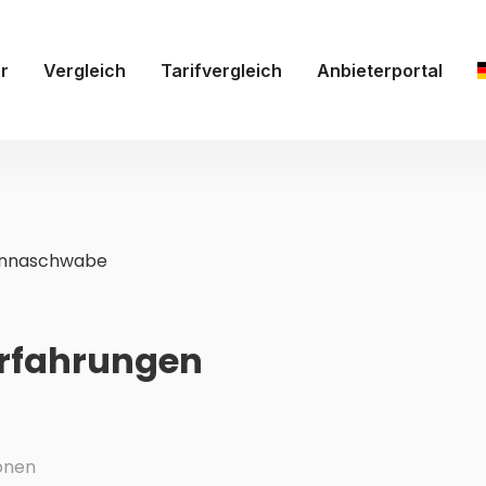
r
Vergleich
Tarifvergleich
Anbieterportal
annaschwabe
rfahrungen
onen