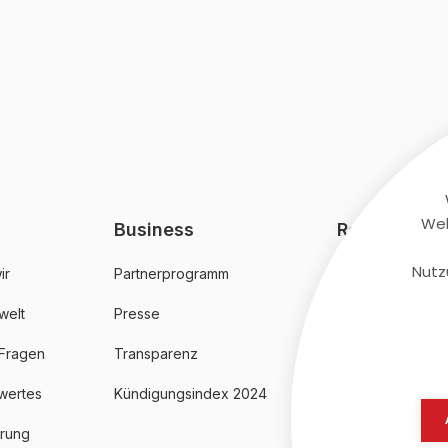
Web
Business
Rechtliches
Nutz
ir
Partnerprogramm
AGB
welt
Presse
Datenschutz
 Fragen
Transparenz
Impressum
wertes
Kündigungsindex 2024
erung