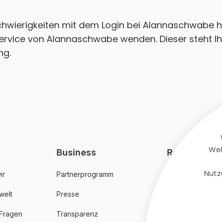
 Schwierigkeiten mit dem Login bei Alannaschwabe 
ervice von Alannaschwabe wenden. Dieser steht Ih
ng.
Web
Business
Rechtliches
Nutz
ir
Partnerprogramm
AGB
welt
Presse
Datenschutz
 Fragen
Transparenz
Impressum