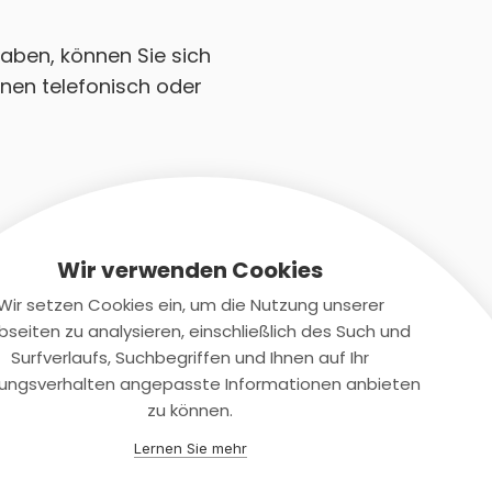
haben, können Sie sich
nen telefonisch oder
Wir verwenden Cookies
Wir setzen Cookies ein, um die Nutzung unserer
seiten zu analysieren, einschließlich des Such und
Kontaktiere uns
Surfverlaufs, Suchbegriffen und Ihnen auf Ihr
ungsverhalten angepasste Informationen anbieten
+(49)2131/708-4280
zu können.
support@smartkuendigen.de
Lernen Sie mehr