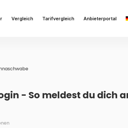
r
Vergleich
Tarifvergleich
Anbieterportal
annaschwabe
gin - So meldest du dich a
onen