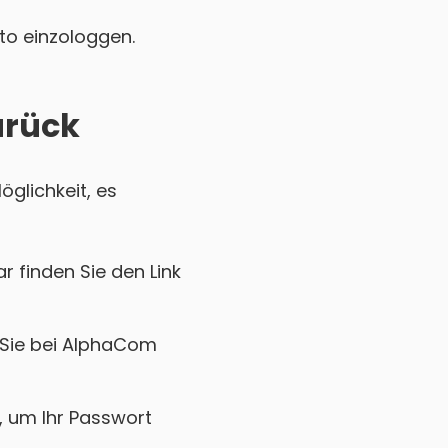
nto einzologgen.
urück
glichkeit, es
r finden Sie den Link
r Sie bei AlphaCom
k, um Ihr Passwort