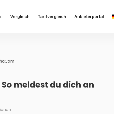
r
Vergleich
Tarifvergleich
Anbieterportal
phaCom
So meldest du dich an
ionen