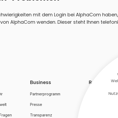
Schwierigkeiten mit dem Login bei AlphaCom haben, 
von AlphaCom wenden. Dieser steht Ihnen telefoni
Web
Business
Rechtliches
Nutz
ir
Partnerprogramm
AGB
welt
Presse
Datenschutz
 Fragen
Transparenz
Impressum