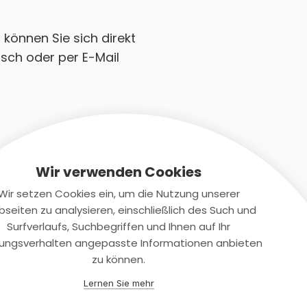
können Sie sich direkt
sch oder per E-Mail
Wir verwenden Cookies
Wir setzen Cookies ein, um die Nutzung unserer
seiten zu analysieren, einschließlich des Such und
Kontaktiere uns
Surfverlaufs, Suchbegriffen und Ihnen auf Ihr
ungsverhalten angepasste Informationen anbieten
+(49)2131/708-4280
zu können.
support@smartkuendigen.de
Lernen Sie mehr